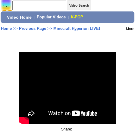
Video Home
|
Popular Videos
|
K-POP
Home
>>
Previous Page
>>
Minecraft Hyperion LIVE!
More
Share: