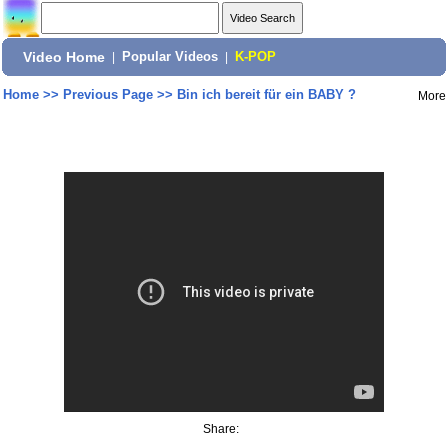
Video Home
|
Popular Videos
|
K-POP
Home
>>
Previous Page
>>
Bin ich bereit für ein BABY ?
More
Share: