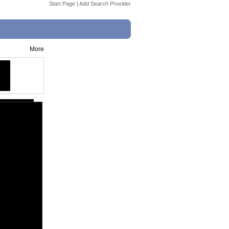
Start Page
|
Add Search Provider
More