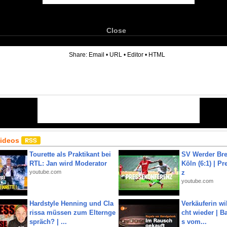
Close
6
Share:
Email
•
URL
•
Editor
•
HTML
Videos
Tourette als Praktikant bei
SV Werder Bre
RTL: Jan wird Moderator
Köln (6:1) | P
youtube.com
z
youtube.com
Hardstyle Henning und Cla
Verkäuferin wil
rissa müssen zum Elternge
cht wieder | B
spräch? | ...
s vom...