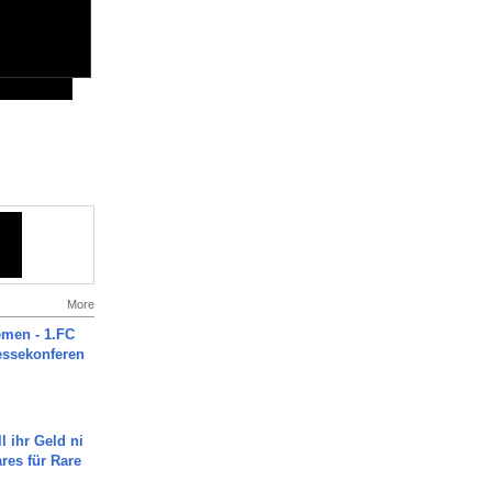
More
men - 1.FC
ressekonferen
l ihr Geld ni
ares für Rare