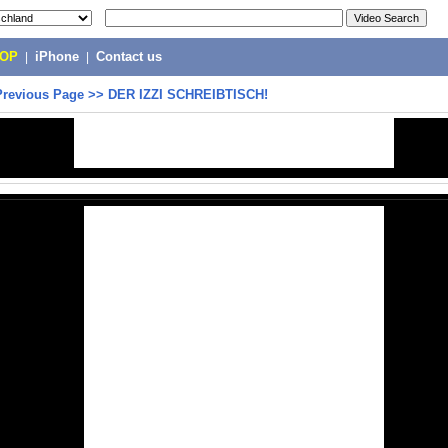
POP
|
iPhone
|
Contact us
Previous Page
>>
DER IZZI SCHREIBTISCH!