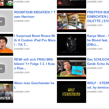
youtube.com
youtube.com
ROOMTOUR KROATIEN ? T
PREPPER BUN
eam Harrison
EINRICHTEN |
youtube.com
OILETTE | ES
youtube.com
I Surprised Brent Rivera Wi
Kanye West – 
th A Custom iPad Pro Mura
he Blood feat.
l - Tik T...
(Offici...
youtube.com
youtube.com
REWI will sich FRAU BRA
Das SCHLECH
klären! ?⚡️ Folge 7.3. I Kras
Gerät: Echo A
s Klas...
youtube.com
youtube.com
Wenn man Geschwister ha
WOLF - STERN
t.
od. by terence.
youtube.com
youtube.com