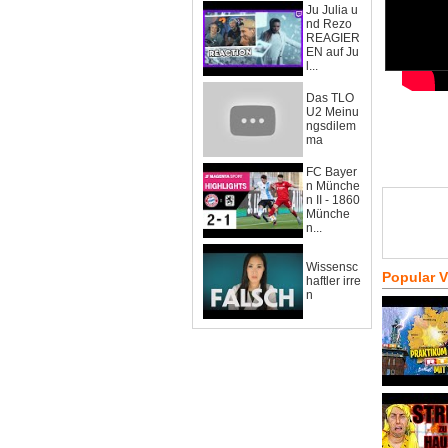
Ju Julia u
nd Rezo
REAGIER
EN auf Ju
l...
Das TLO
U2 Meinu
ngsdilem
ma
FC Bayer
n Münche
n II - 1860
Münche
n...
Wissensc
Popular 
haftler irre
n