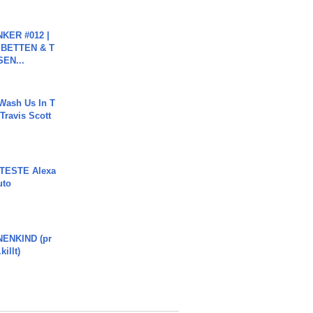
KER #012 |
 BETTEN & T
SEN...
Wash Us In T
 Travis Scott
TESTE Alexa
uto
ENKIND (pr
killt)