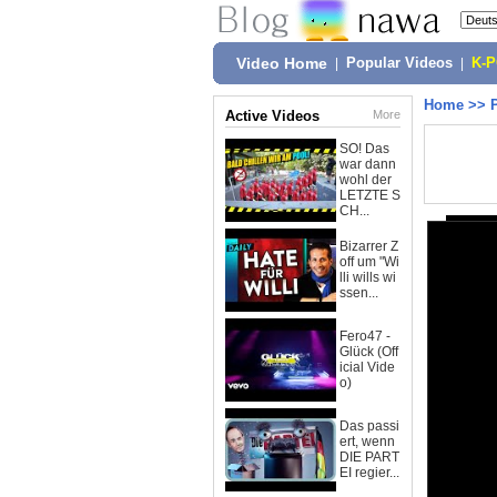
Video Home
|
Popular Videos
|
K-
Home
>>
Active Videos
More
SO! Das
war dann
wohl der
LETZTE S
CH...
Bizarrer Z
off um "Wi
lli wills wi
ssen...
Fero47 -
Glück (Off
icial Vide
o)
Das passi
ert, wenn
DIE PART
EI regier...