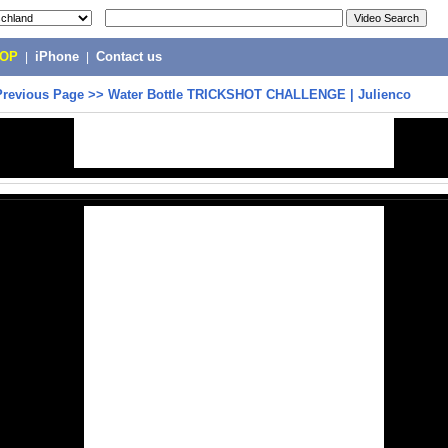
POP
|
iPhone
|
Contact us
Previous Page
>>
Water Bottle TRICKSHOT CHALLENGE | Julienco