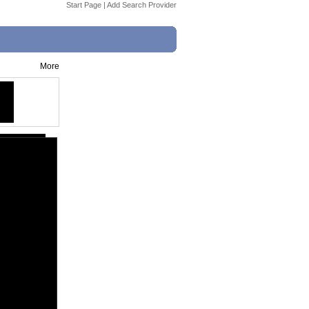
Start Page
|
Add Search Provider
More