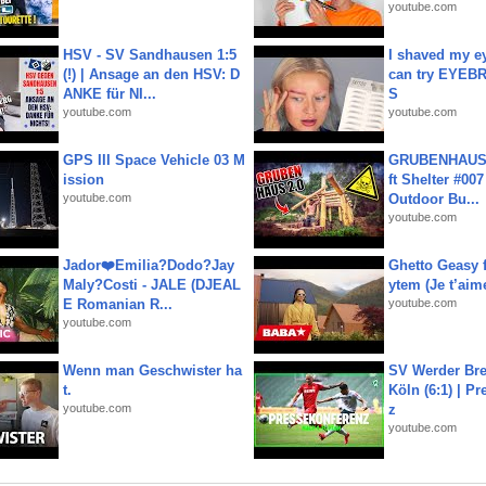
youtube.com
HSV - SV Sandhausen 1:5
I shaved my e
(!) | Ansage an den HSV: D
can try EYE
ANKE für NI...
S
youtube.com
youtube.com
GPS III Space Vehicle 03 M
GRUBENHAUS 
ission
ft Shelter #007
youtube.com
Outdoor Bu...
youtube.com
Jador❤️Emilia?Dodo?Jay
Ghetto Geasy f
Maly?Costi - JALE (DJEAL
ytem (Je t’aim
E Romanian R...
youtube.com
youtube.com
Wenn man Geschwister ha
SV Werder Bre
t.
Köln (6:1) | P
youtube.com
z
youtube.com