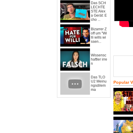
Das SCH
LECHTE
STE Alex
a Gerät: E
cho ...
Bizarrer Z
off um "Wi
lli wills wi
ssen...
Wissensc
haftler irre
n
Das TLO
U2 Meinu
Popular 
ngsdilem
ma