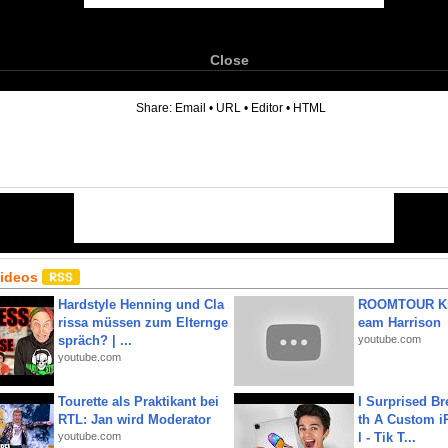
Close
6
Share:
Email
•
URL
•
Editor
•
HTML
Videos
Hardstyle Henning und Cla
ROOMTOUR KR
rissa müssen zum Elternge
eam Harrison
spräch? | ...
youtube.com
youtube.com
Tourette als Praktikant bei
I Surprised Br
RTL: Jan wird Moderator
th A Custom i
youtube.com
l - Tik T...