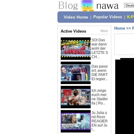
Video Home
|
Popular Videos
|
K-
Home
>>
Active Videos
More
SO! Das
war dann
wohl der
LETZTE S
CH...
Das passi
ert, wenn
DIE PART
EI regier...
Ich zeige
euch mei
ne Stadtvi
lla | Ro...
Ju Julia u
nd Rezo
REAGIER
EN auf Ju
l...