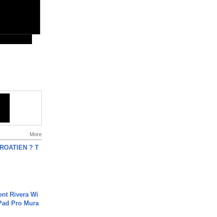
More
OATIEN ? T
ent Rivera Wi
Pad Pro Mura