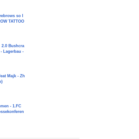
yebrows so I
BROW TATTOO
2.0 Bushcra
 - Lagerbau -
eat Majk - Zh
e)
men - 1.FC
ressekonferen