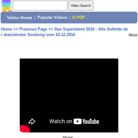
Video Home
|
Popular Videos
|
K-POP
Home
>>
Previous Page
>>
Das Supertalent 2016 - Alle Auftritte de
r dreizehnten Sendung vom 10.12.2016
More
Share: