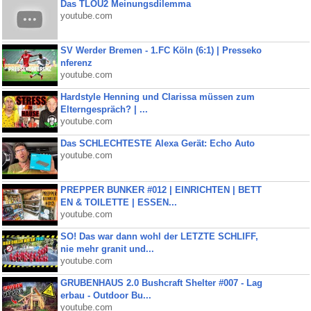
Das TLOU2 Meinungsdilemma
youtube.com
SV Werder Bremen - 1.FC Köln (6:1) | Presseko
nferenz
youtube.com
Hardstyle Henning und Clarissa müssen zum
Elterngespräch? | ...
youtube.com
Das SCHLECHTESTE Alexa Gerät: Echo Auto
youtube.com
PREPPER BUNKER #012 | EINRICHTEN | BETT
EN & TOILETTE | ESSEN...
youtube.com
SO! Das war dann wohl der LETZTE SCHLIFF,
nie mehr granit und...
youtube.com
GRUBENHAUS 2.0 Bushcraft Shelter #007 - Lag
erbau - Outdoor Bu...
youtube.com