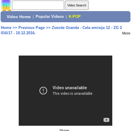
Video Home
|
Popular Videos
|
K-POP
Home
>>
Previous Page
>>
Zvezde Granda - Cela emisija 12 - ZG 2
016/17 - 10.12.2016.
More
Share: