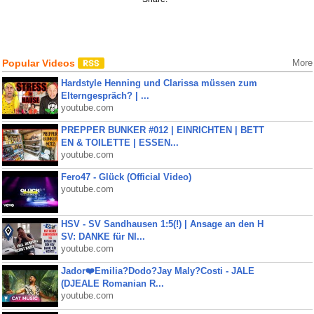
Popular Videos
More
Hardstyle Henning und Clarissa müssen zum
Elterngespräch? | ...
youtube.com
PREPPER BUNKER #012 | EINRICHTEN | BETT
EN & TOILETTE | ESSEN...
youtube.com
Fero47 - Glück (Official Video)
youtube.com
HSV - SV Sandhausen 1:5(!) | Ansage an den H
SV: DANKE für NI...
youtube.com
Jador❤️Emilia?Dodo?Jay Maly?Costi - JALE
(DJEALE Romanian R...
youtube.com