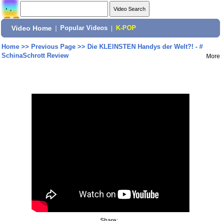
Video Home
|
Popular Videos
|
K-POP
Home
>>
Previous Page
>>
Die KLEINSTEN Handys der Welt?! - #
SchinaSchrott Review
More
Share: