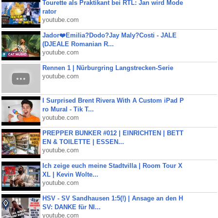
Tourette als Praktikant bei RTL: Jan wird Mode
rator
youtube.com
Jador❤️Emilia?Dodo?Jay Maly?Costi - JALE
(DJEALE Romanian R...
youtube.com
Rennen 1 | Nürburgring Langstrecken-Serie
youtube.com
I Surprised Brent Rivera With A Custom iPad P
ro Mural - Tik T...
youtube.com
PREPPER BUNKER #012 | EINRICHTEN | BETT
EN & TOILETTE | ESSEN...
youtube.com
Ich zeige euch meine Stadtvilla | Room Tour X
XL | Kevin Wolte...
youtube.com
HSV - SV Sandhausen 1:5(!) | Ansage an den H
SV: DANKE für NI...
youtube.com