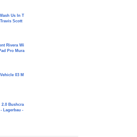
Wash Us In T
 Travis Scott
ent Rivera Wi
Pad Pro Mura
 Vehicle 03 M
2.0 Bushcra
 - Lagerbau -