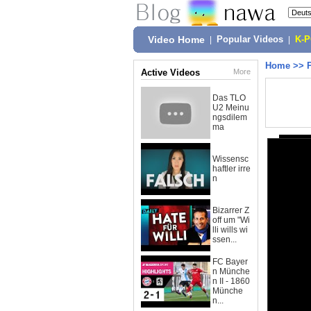
Video Home
|
Popular Videos
|
K-
Home
>>
Active Videos
More
Das TLO
U2 Meinu
ngsdilem
ma
Wissensc
haftler irre
n
Bizarrer Z
off um "Wi
lli wills wi
ssen...
FC Bayer
n Münche
n II - 1860
Münche
n...