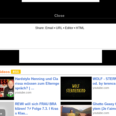
Close
6
Share:
Email
•
URL
•
Editor
•
HTML
Videos
Hardstyle Henning und Cla
WOLF - STERN
rissa müssen zum Elternge
od. by terence.
spräch? | ...
youtube.com
youtube.com
REWI will sich FRAU BRA
Ghetto Geasy f
klären! ?⚡️ Folge 7.3. I Kras
ytem (Je t’aim
s Klas...
youtube.com