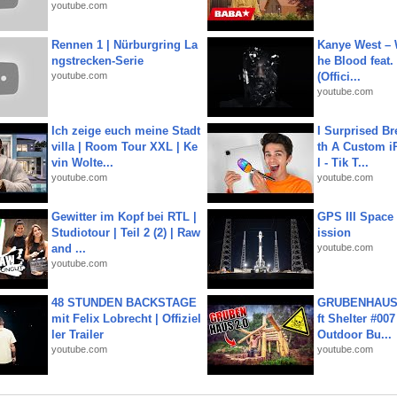
youtube.com
Rennen 1 | Nürburgring La
Kanye West – 
ngstrecken-Serie
he Blood feat.
youtube.com
(Offici...
youtube.com
Ich zeige euch meine Stadt
I Surprised Br
villa | Room Tour XXL | Ke
th A Custom i
vin Wolte...
l - Tik T...
youtube.com
youtube.com
Gewitter im Kopf bei RTL |
GPS III Space
Studiotour | Teil 2 (2) | Raw
ission
and ...
youtube.com
youtube.com
48 STUNDEN BACKSTAGE
GRUBENHAUS 
mit Felix Lobrecht | Offiziel
ft Shelter #007
ler Trailer
Outdoor Bu...
youtube.com
youtube.com