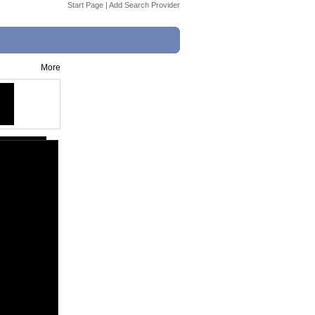
Start Page
|
Add Search Provider
More