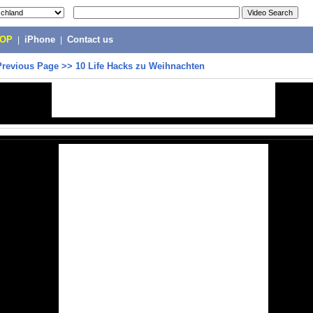
POP
|
iPhone
|
Contact us
Previous Page
>>
10 Life Hacks zu Weihnachten