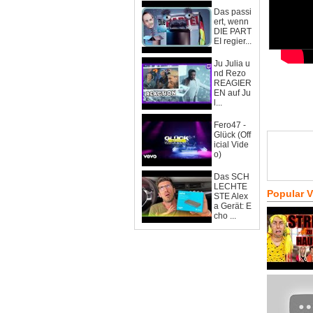
Das passi
ert, wenn
DIE PART
EI regier...
Ju Julia u
nd Rezo
REAGIER
EN auf Ju
l...
Fero47 -
Glück (Off
icial Vide
o)
Das SCH
LECHTE
Popular 
STE Alex
a Gerät: E
cho ...