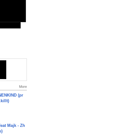
More
ENKIND (pr
killt)
eat Majk - Zh
e)