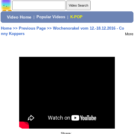
Video Home
|
Popular Videos
|
K-POP
Home
>>
Previous Page
>>
Wochenorakel vom 12.-18.12.2016 - Co
nny Koppers
More
Share: