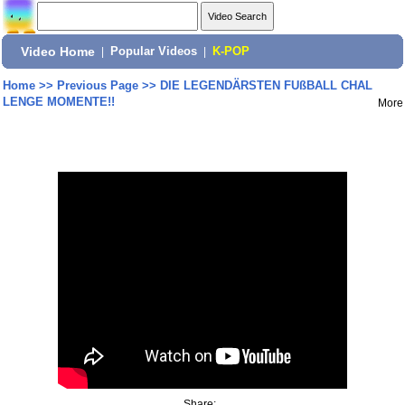
Video Home
|
Popular Videos
|
K-POP
Home
>>
Previous Page
>>
DIE LEGENDÄRSTEN FUßBALL CHAL
LENGE MOMENTE!!
More
Share: