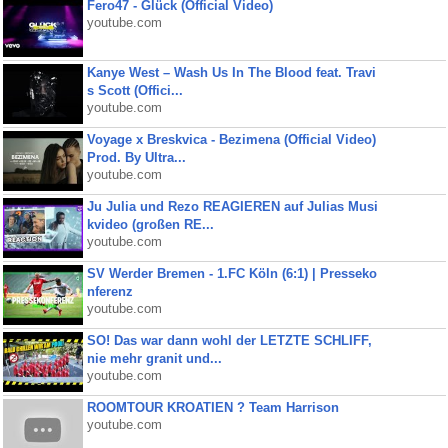
Fero47 - Glück (Official Video)
youtube.com
Kanye West – Wash Us In The Blood feat. Travi
s Scott (Offici...
youtube.com
Voyage x Breskvica - Bezimena (Official Video)
Prod. By Ultra...
youtube.com
Ju Julia und Rezo REAGIEREN auf Julias Musi
kvideo (großen RE...
youtube.com
SV Werder Bremen - 1.FC Köln (6:1) | Presseko
nferenz
youtube.com
SO! Das war dann wohl der LETZTE SCHLIFF,
nie mehr granit und...
youtube.com
ROOMTOUR KROATIEN ? Team Harrison
youtube.com