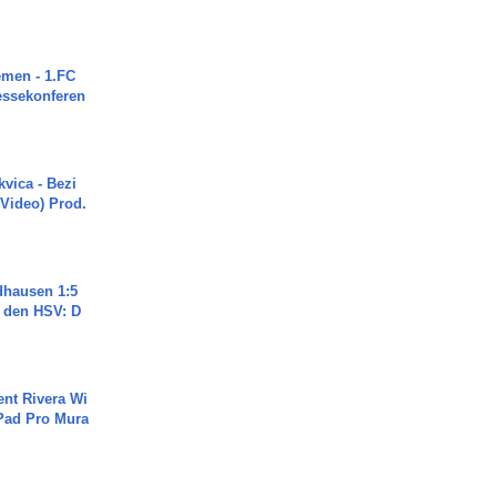
men - 1.FC
ressekonferen
vica - Bezi
 Video) Prod.
dhausen 1:5
n den HSV: D
ent Rivera Wi
Pad Pro Mura