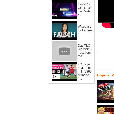
Fero47 -
Glück (Off
icial Vide
o)
Wissensc
haftler irre
n
Das TLO
U2 Meinu
ngsdilem
ma
FC Bayer
n Münche
n II - 1860
Popular 
Münche
n...