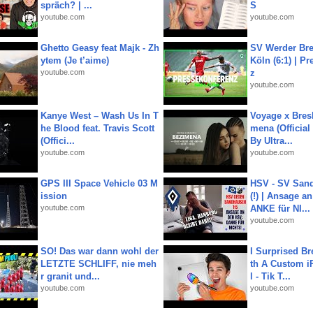
spräch? | ...
S
youtube.com
youtube.com
Ghetto Geasy feat Majk - Zh
SV Werder Bre
ytem (Je t’aime)
Köln (6:1) | P
youtube.com
z
youtube.com
Kanye West – Wash Us In T
Voyage x Bresk
he Blood feat. Travis Scott
mena (Official
(Offici...
By Ultra...
youtube.com
youtube.com
GPS III Space Vehicle 03 M
HSV - SV San
ission
(!) | Ansage a
youtube.com
ANKE für NI...
youtube.com
SO! Das war dann wohl der
I Surprised Br
LETZTE SCHLIFF, nie meh
th A Custom i
r granit und...
l - Tik T...
youtube.com
youtube.com