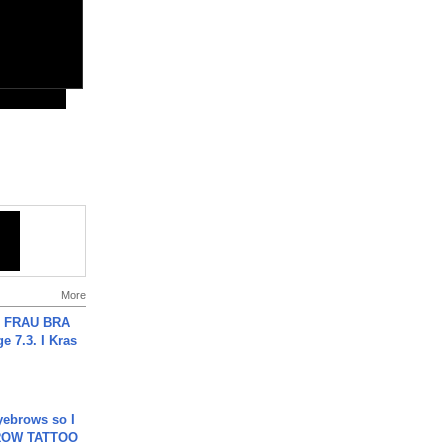
More
ch FRAU BRA
ge 7.3. I Kras
yebrows so I
BROW TATTOO