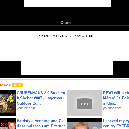
Close
6
Share:
Email
•
URL
•
Editor
•
HTML
Videos
GRUBENHAUS 2.0 Bushcra
REWI will si
ft Shelter #007 - Lagerbau -
klären! ?⚡️ Fol
Outdoor Bu...
s Klas...
youtube.com
youtube.com
Hardstyle Henning und Cla
I shaved my e
rissa müssen zum Elternge
can try EYE