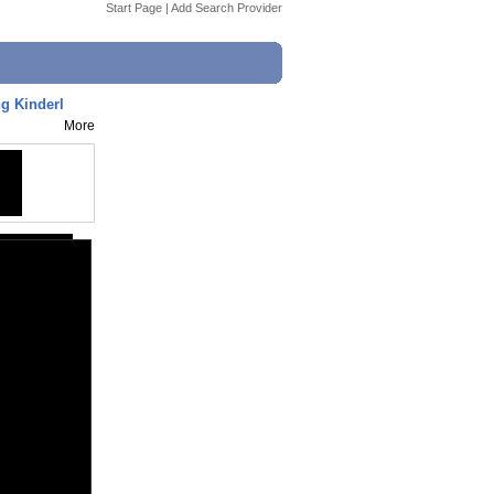
Start Page
|
Add Search Provider
ng Kinderl
More