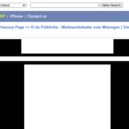
POP
|
iPhone
|
Contact us
Previous Page
>>
O du Fröhliche - Weihnachtslieder zum Mitsingen | Si