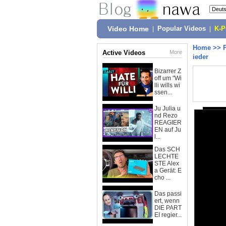
Video Home
|
Popular Videos
|
K-
Home
>>
Active Videos
More
ieder
Bizarrer Z
off um "Wi
lli wills wi
ssen...
Ju Julia u
nd Rezo
REAGIER
EN auf Ju
l...
Das SCH
LECHTE
STE Alex
a Gerät: E
cho ...
Das passi
ert, wenn
DIE PART
EI regier...