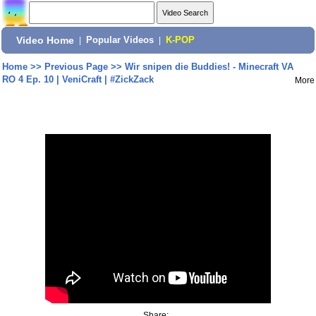
Video Home
|
Popular Videos
|
K-POP
Home
>>
Previous Page
>>
Wir snipen die Buddies! - Minecraft VA
RO 4 Ep. 10 | VeniCraft | #ZickZack
More
Share: