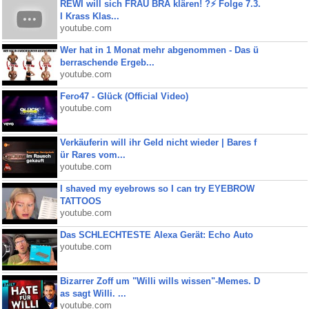
REWI will sich FRAU BRA klären! ?⚡️ Folge 7.3.
I Krass Klas...
youtube.com
Wer hat in 1 Monat mehr abgenommen - Das ü
berraschende Ergeb...
youtube.com
Fero47 - Glück (Official Video)
youtube.com
Verkäuferin will ihr Geld nicht wieder | Bares f
ür Rares vom...
youtube.com
I shaved my eyebrows so I can try EYEBROW
TATTOOS
youtube.com
Das SCHLECHTESTE Alexa Gerät: Echo Auto
youtube.com
Bizarrer Zoff um "Willi wills wissen"-Memes. D
as sagt Willi. ...
youtube.com