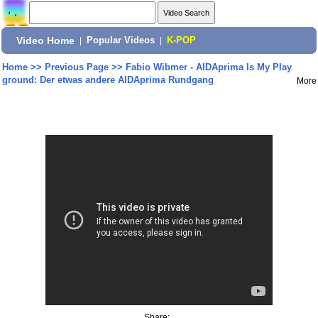
Video Home
|
Popular Videos
|
K-POP
Home
>>
Previous Page
>>
Fabio Wibmer - AIDAprima Is My Play
ground: Der etwas andere AIDAprima Rundgang
More
Share: