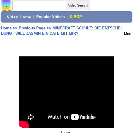
Video Home
|
Popular Videos
|
K-POP
Home
>>
Previous Page
>>
MINECRAFT SCHULE: DIE ENTSCHEI
DUNG - WILL JASMIN EIN DATE MIT MIR?
More
Share: