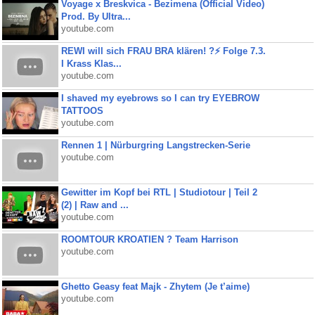
Voyage x Breskvica - Bezimena (Official Video)
Prod. By Ultra...
youtube.com
REWI will sich FRAU BRA klären! ?⚡️ Folge 7.3.
I Krass Klas...
youtube.com
I shaved my eyebrows so I can try EYEBROW
TATTOOS
youtube.com
Rennen 1 | Nürburgring Langstrecken-Serie
youtube.com
Gewitter im Kopf bei RTL | Studiotour | Teil 2
(2) | Raw and ...
youtube.com
ROOMTOUR KROATIEN ? Team Harrison
youtube.com
Ghetto Geasy feat Majk - Zhytem (Je t’aime)
youtube.com