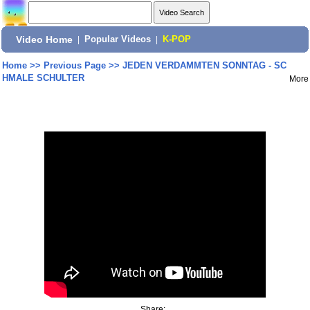
Video Home
|
Popular Videos
|
K-POP
Home
>>
Previous Page
>>
JEDEN VERDAMMTEN SONNTAG - SC
HMALE SCHULTER
More
Share: