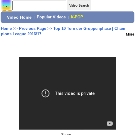
Video Home
|
Popular Videos
|
K-POP
Home
>>
Previous Page
>>
Top 10 Tore der Gruppenphase | Cham
pions League 2016/17
More
Share: