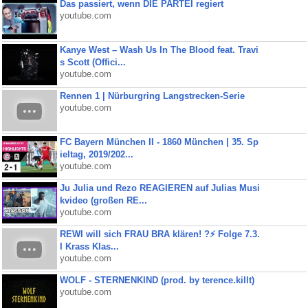
Das passiert, wenn DIE PARTEI regiert
youtube.com
Kanye West – Wash Us In The Blood feat. Travi
s Scott (Offici...
youtube.com
Rennen 1 | Nürburgring Langstrecken-Serie
youtube.com
FC Bayern München II - 1860 München | 35. Sp
ieltag, 2019/202...
youtube.com
Ju Julia und Rezo REAGIEREN auf Julias Musi
kvideo (großen RE...
youtube.com
REWI will sich FRAU BRA klären! ?⚡️ Folge 7.3.
I Krass Klas...
youtube.com
WOLF - STERNENKIND (prod. by terence.killt)
youtube.com