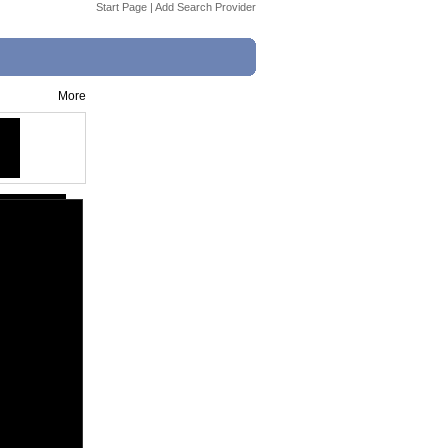
Start Page
|
Add Search Provider
More