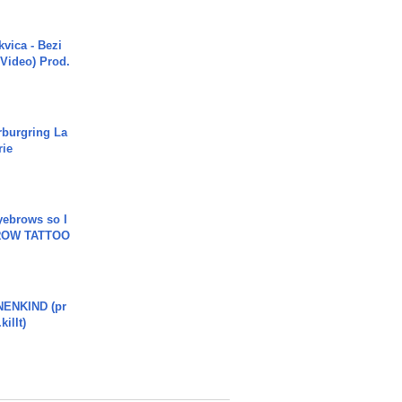
vica - Bezi
 Video) Prod.
rburgring La
rie
yebrows so I
BROW TATTOO
ENKIND (pr
killt)