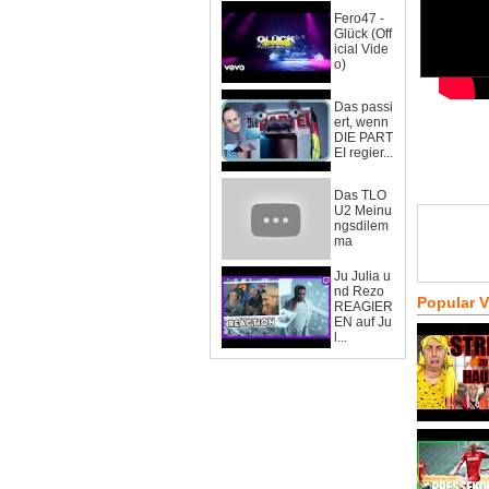
Fero47 -
Glück (Off
icial Vide
o)
Das passi
ert, wenn
DIE PART
EI regier...
Das TLO
U2 Meinu
ngsdilem
ma
Ju Julia u
nd Rezo
Popular 
REAGIER
EN auf Ju
l...