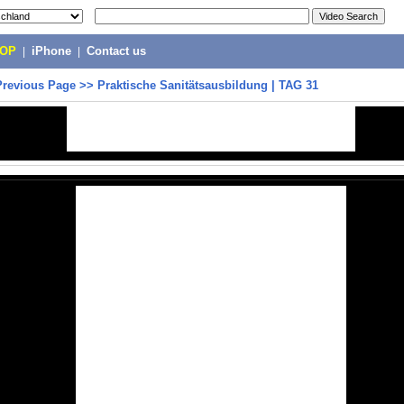
POP
|
iPhone
|
Contact us
Previous Page
>>
Praktische Sanitätsausbildung | TAG 31