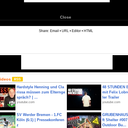
Close
6
Share:
Email
•
URL
•
Editor
•
HTML
Videos
Hardstyle Henning und Cla
48 STUNDEN
rissa müssen zum Elternge
mit Felix Lobre
spräch? | ...
ler Trailer
youtube.com
youtube.com
SV Werder Bremen - 1.FC
GRUBENHAUS 
Köln (6:1) | Pressekonferen
ft Shelter #007
z
Outdoor Bu...