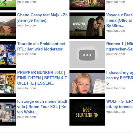
youtube.com
youtube.com
Ghetto Geasy feat Majk - Zh
Voyage x Bresk
ytem (Je t’aime)
mena (Official
youtube.com
By Ultra...
youtube.com
Tourette als Praktikant bei
Rennen 1 | Nü
RTL: Jan wird Moderator
ngstrecken-Se
youtube.com
youtube.com
PREPPER BUNKER #012 |
I shaved my e
EINRICHTEN | BETTEN & T
can try EYE
OILETTE | ESSEN...
S
youtube.com
youtube.com
Ich zeige euch meine Stadt
WOLF - STERN
villa | Room Tour XXL | Ke
od. by terence.
vin Wolte...
youtube.com
youtube.com