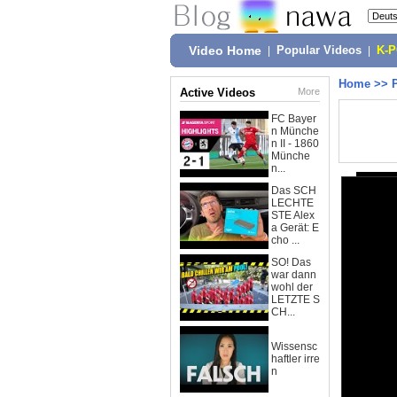
Video Home
|
Popular Videos
|
K-
Home
>>
Active Videos
More
FC Bayer
n Münche
n II - 1860
Münche
n...
Das SCH
LECHTE
STE Alex
a Gerät: E
cho ...
SO! Das
war dann
wohl der
LETZTE S
CH...
Wissensc
haftler irre
n