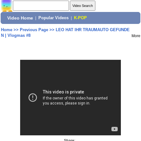
Video Home
|
Popular Videos
|
K-POP
Home
>>
Previous Page
>>
LEO HAT IHR TRAUMAUTO GEFUNDE
N | Vlogmas #8
More
Share: