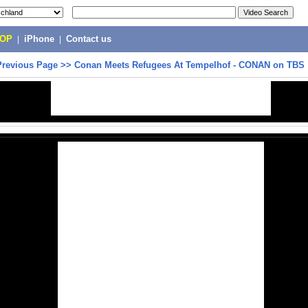
POP
|
iPhone
|
Contact us
Previous Page
>>
Conan Meets Refugees At Tempelhof - CONAN on TBS