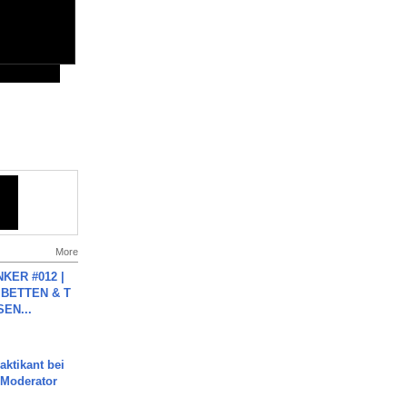
More
KER #012 |
 BETTEN & T
SEN...
aktikant bei
 Moderator