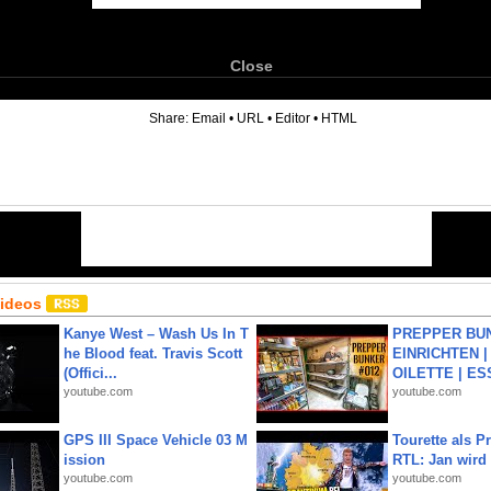
Close
6
Share:
Email
•
URL
•
Editor
•
HTML
Videos
Kanye West – Wash Us In T
PREPPER BUN
he Blood feat. Travis Scott
EINRICHTEN |
(Offici...
OILETTE | ES
youtube.com
youtube.com
GPS III Space Vehicle 03 M
Tourette als Pr
ission
RTL: Jan wird
youtube.com
youtube.com