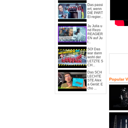
Das passi
ert, wenn
DIE PART
EI regier...
Ju Julia u
nd Rezo
REAGIER
EN auf Ju
l...
SO! Das
war dann
wohl der
LETZTE S
CH...
Das SCH
LECHTE
Popular 
STE Alex
a Gerät: E
cho ...