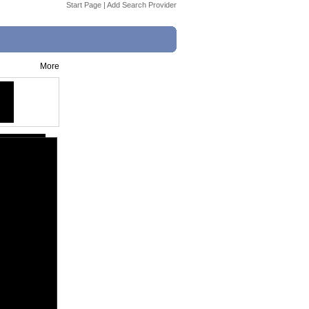
Start Page
|
Add Search Provider
More