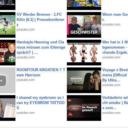
SV Werder Bremen - 1.FC
Wenn man Ges
Köln (6:1) | Pressekonferen
t.
z
youtube.com
youtube.com
Hardstyle Henning und Cla
Wer hat in 1 
rissa müssen zum Elternge
bgenommen - 
spräch? | ...
chende Ergeb.
youtube.com
youtube.com
ROOMTOUR KROATIEN ? T
Voyage x Bresk
eam Harrison
mena (Official
youtube.com
By Ultra...
youtube.com
I shaved my eyebrows so I
Verkäuferin wil
can try EYEBROW TATTOO
cht wieder | B
S
s vom...
youtube.com
youtube.com