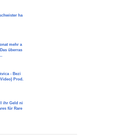
chwister ha
Monat mehr a
Das überras
..
vica - Bezi
 Video) Prod.
l ihr Geld ni
ares für Rare