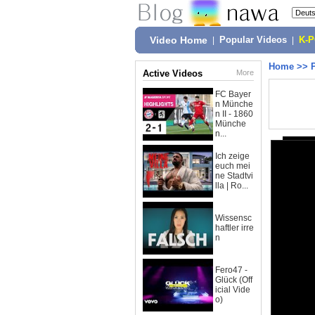
Video Home
|
Popular Videos
|
K-
Home
>>
Active Videos
More
FC Bayer
n Münche
n II - 1860
Münche
n...
Ich zeige
euch mei
ne Stadtvi
lla | Ro...
Wissensc
haftler irre
n
Fero47 -
Glück (Off
icial Vide
o)