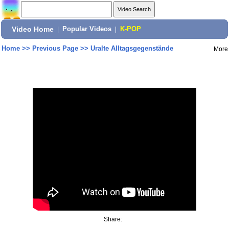
Video Home
|
Popular Videos
|
K-POP
Home
>>
Previous Page
>>
Uralte Alltagsgegenstände
More
Share: