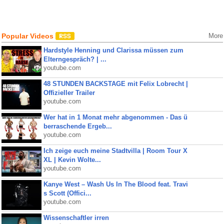
Popular Videos
More
Hardstyle Henning und Clarissa müssen zum
Elterngespräch? | ...
youtube.com
48 STUNDEN BACKSTAGE mit Felix Lobrecht |
Offizieller Trailer
youtube.com
Wer hat in 1 Monat mehr abgenommen - Das ü
berraschende Ergeb...
youtube.com
Ich zeige euch meine Stadtvilla | Room Tour X
XL | Kevin Wolte...
youtube.com
Kanye West – Wash Us In The Blood feat. Travi
s Scott (Offici...
youtube.com
Wissenschaftler irren