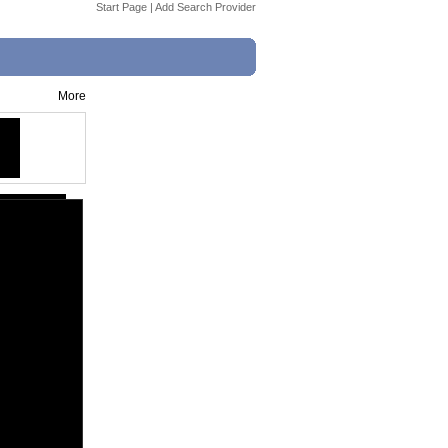
Start Page
|
Add Search Provider
More