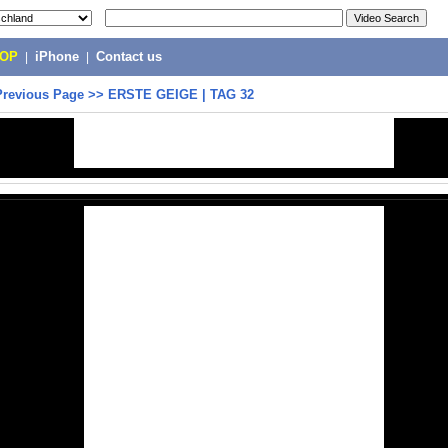
POP
|
iPhone
|
Contact us
Previous Page
>>
ERSTE GEIGE | TAG 32