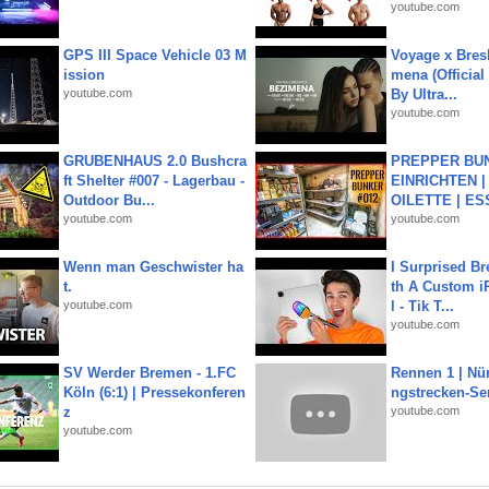
youtube.com
GPS III Space Vehicle 03 M
Voyage x Bresk
ission
mena (Official
youtube.com
By Ultra...
youtube.com
GRUBENHAUS 2.0 Bushcra
PREPPER BUN
ft Shelter #007 - Lagerbau -
EINRICHTEN |
Outdoor Bu...
OILETTE | ES
youtube.com
youtube.com
Wenn man Geschwister ha
I Surprised Br
t.
th A Custom i
youtube.com
l - Tik T...
youtube.com
SV Werder Bremen - 1.FC
Rennen 1 | Nü
Köln (6:1) | Pressekonferen
ngstrecken-Se
z
youtube.com
youtube.com