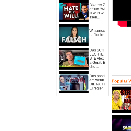
Bizarrer Z
off um "Wi
lli wills wi
ssen...
Wissensc
haftler irre
n
Das SCH
LECHTE
STE Alex
a Gerät: E
cho ...
Das passi
ert, wenn
Popular 
DIE PART
EI regier...