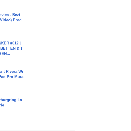
vica - Bezi
 Video) Prod.
KER #012 |
 BETTEN & T
SEN...
ent Rivera Wi
Pad Pro Mura
rburgring La
rie