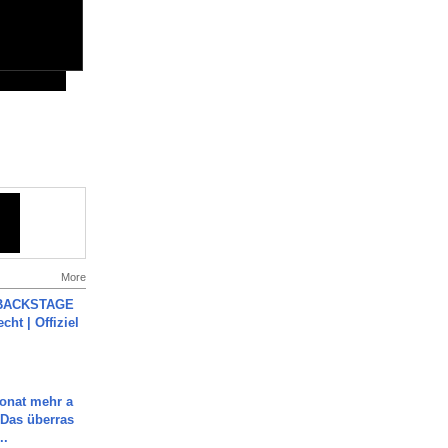
More
 BACKSTAGE
cht | Offiziel
Monat mehr a
Das überras
..