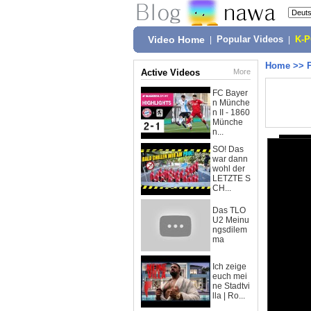
Video Home
|
Popular Videos
|
K-
Home
>>
Active Videos
More
FC Bayer
n Münche
n II - 1860
Münche
n...
SO! Das
war dann
wohl der
LETZTE S
CH...
Das TLO
U2 Meinu
ngsdilem
ma
Ich zeige
euch mei
ne Stadtvi
lla | Ro...