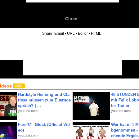
Close
6
Share:
Email
•
URL
•
Editor
•
HTML
Videos
Hardstyle Henning und Cla
48 STUNDEN
rissa müssen zum Elternge
mit Felix Lobre
spräch? | ...
ler Trailer
youtube.com
youtube.com
Fero47 - Glück (Official Vid
Wer hat in 1 
eo)
bgenommen - 
youtube.com
chende Ergeb.