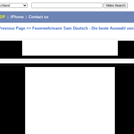
POP
|
iPhone
|
Contact us
Previous Page
>>
Feuerwehrmann Sam Deutsch - Die beste Auswahl vo