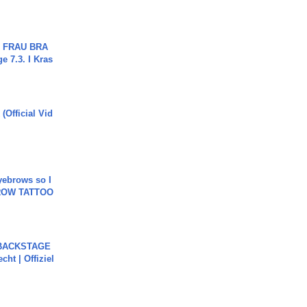
ch FRAU BRA
ge 7.3. I Kras
(Official Vid
yebrows so I
BROW TATTOO
 BACKSTAGE
cht | Offiziel