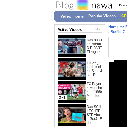
Video Home
|
Popular Videos
|
K-
Home
>>
Active Videos
More
- Staffel 7
Das passi
ert, wenn
DIE PART
EI regier...
Ich zeige
euch mei
ne Stadtvi
lla | Ro...
FC Bayer
n Münche
n II - 1860
Münche
n...
Das SCH
LECHTE
STE Alex
a Gerät: E
cho ...