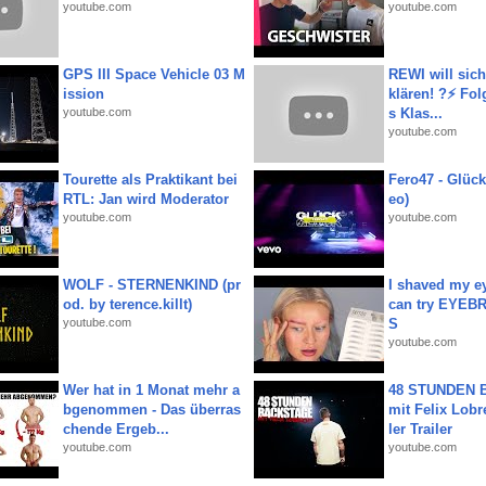
youtube.com
youtube.com
GPS III Space Vehicle 03 M
REWI will si
ission
klären! ?⚡️ Fol
youtube.com
s Klas...
youtube.com
Tourette als Praktikant bei
Fero47 - Glück 
RTL: Jan wird Moderator
eo)
youtube.com
youtube.com
WOLF - STERNENKIND (pr
I shaved my e
od. by terence.killt)
can try EYE
youtube.com
S
youtube.com
Wer hat in 1 Monat mehr a
48 STUNDEN
bgenommen - Das überras
mit Felix Lobre
chende Ergeb...
ler Trailer
youtube.com
youtube.com