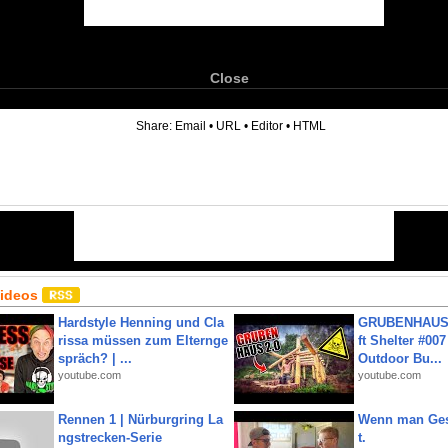
Close
6
Share:
Email
•
URL
•
Editor
•
HTML
Videos
Hardstyle Henning und Cla
GRUBENHAUS 
rissa müssen zum Elternge
ft Shelter #007
spräch? | ...
Outdoor Bu...
youtube.com
youtube.com
Rennen 1 | Nürburgring La
Wenn man Ges
ngstrecken-Serie
t.