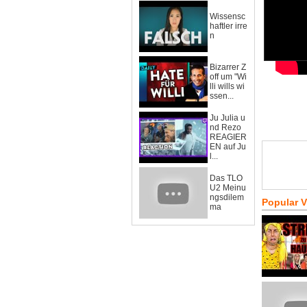
Wissensc
haftler irre
n
Bizarrer Z
off um "Wi
lli wills wi
ssen...
Ju Julia u
nd Rezo
REAGIER
EN auf Ju
l...
Das TLO
U2 Meinu
ngsdilem
Popular 
ma