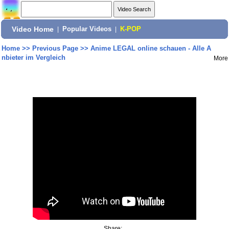
Video Home
|
Popular Videos
|
K-POP
Home
>>
Previous Page
>>
Anime LEGAL online schauen - Alle A
nbieter im Vergleich
More
Share: