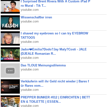
I Surprised Brent Rivera With A Custom iPad P
ro Mural - Tik T...
youtube.com
Wissenschaftler irren
youtube.com
I shaved my eyebrows so I can try EYEBROW
TATTOOS
youtube.com
Jador❤️Emilia?Dodo?Jay Maly?Costi - JALE
(DJEALE Romanian R...
youtube.com
Das TLOU2 Meinungsdilemma
youtube.com
Verkäuferin will ihr Geld nicht wieder | Bares f
ür Rares vom...
youtube.com
PREPPER BUNKER #012 | EINRICHTEN | BETT
EN & TOILETTE | ESSEN...
youtube.com