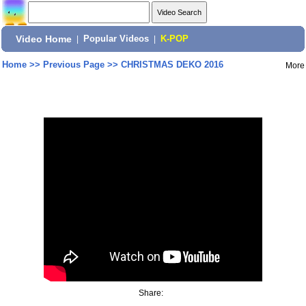
Video Home
|
Popular Videos
|
K-POP
Home
>>
Previous Page
>>
CHRISTMAS DEKO 2016
More
Share: