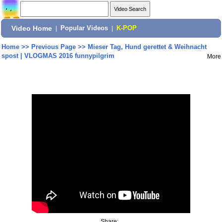
Video Home
|
Popular Videos
|
K-POP
Home
>>
Previous Page
>>
Mieser Tag, Hund gerettet & Weihnacht
spost | VLOGMAS 2016 funnypilgrim
More
Share: