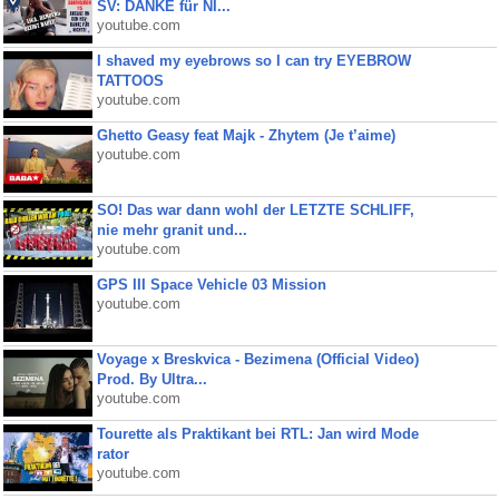
SV: DANKE für NI...
youtube.com
I shaved my eyebrows so I can try EYEBROW
TATTOOS
youtube.com
Ghetto Geasy feat Majk - Zhytem (Je t’aime)
youtube.com
SO! Das war dann wohl der LETZTE SCHLIFF,
nie mehr granit und...
youtube.com
GPS III Space Vehicle 03 Mission
youtube.com
Voyage x Breskvica - Bezimena (Official Video)
Prod. By Ultra...
youtube.com
Tourette als Praktikant bei RTL: Jan wird Mode
rator
youtube.com