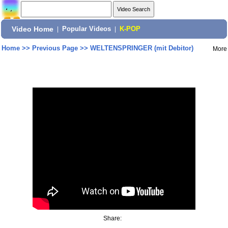
Video Home
|
Popular Videos
|
K-POP
Home
>>
Previous Page
>>
WELTENSPRINGER (mit Debitor)
More
Share: