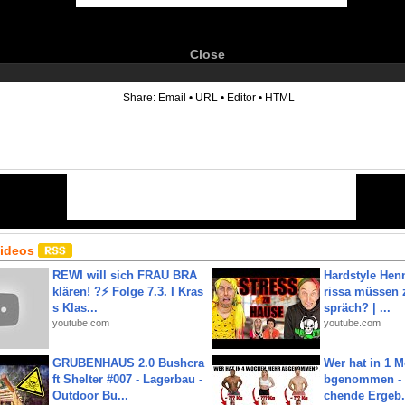
Close
6
Share:
Email
•
URL
•
Editor
•
HTML
Videos
REWI will sich FRAU BRA
Hardstyle Hen
klären! ?⚡️ Folge 7.3. I Kras
rissa müssen 
s Klas...
spräch? | ...
youtube.com
youtube.com
GRUBENHAUS 2.0 Bushcra
Wer hat in 1 
ft Shelter #007 - Lagerbau -
bgenommen - 
Outdoor Bu...
chende Ergeb.