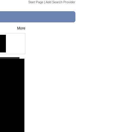
Start Page
|
Add Search Provider
More