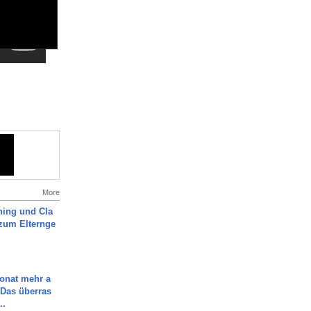
More
ning und Cla
zum Elternge
Monat mehr a
Das überras
..