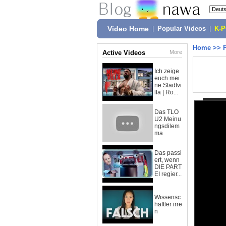
Video Home
|
Popular Videos
|
K-
Home
>>
Active Videos
More
Ich zeige
euch mei
ne Stadtvi
lla | Ro...
Das TLO
U2 Meinu
ngsdilem
ma
Das passi
ert, wenn
DIE PART
EI regier...
Wissensc
haftler irre
n