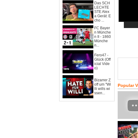
Das SCH
LECHTE
STE Alex
a Gerät: E
cho ...
FC Bayer
n Münche
n II - 1860
Münche
n...
Fero47 -
Glück (Off
icial Vide
o)
Bizarrer Z
off um "Wi
Popular 
lli wills wi
ssen...