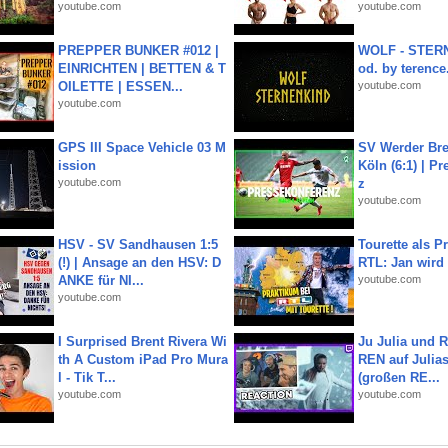
youtube.com
youtube.com
PREPPER BUNKER #012 |
WOLF - STERN
EINRICHTEN | BETTEN & T
od. by terence.
OILETTE | ESSEN...
youtube.com
youtube.com
GPS III Space Vehicle 03 M
SV Werder Bre
ission
Köln (6:1) | P
youtube.com
z
youtube.com
HSV - SV Sandhausen 1:5
Tourette als Pr
(!) | Ansage an den HSV: D
RTL: Jan wird
ANKE für NI...
youtube.com
youtube.com
I Surprised Brent Rivera Wi
Ju Julia und 
th A Custom iPad Pro Mura
REN auf Julia
l - Tik T...
(großen RE...
youtube.com
youtube.com