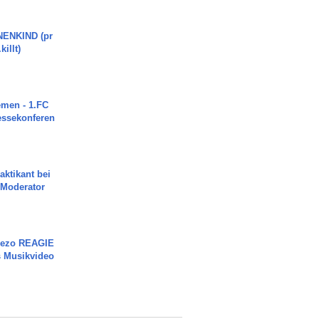
ENKIND (pr
killt)
men - 1.FC
ressekonferen
aktikant bei
 Moderator
Rezo REAGIE
s Musikvideo