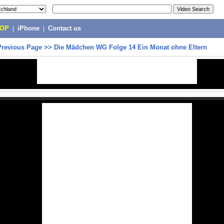
POP
|
iPhone
|
Contact us
Previous Page
>>
Die Mädchen WG Folge 14 Ein Monat ohne Eltern