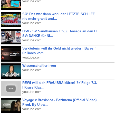
youtube.com
SO! Das war dann wohl der LETZTE SCHLIFF,
nie mehr granit und...
youtube.com
HSV - SV Sandhausen 1:5(!) | Ansage an den H
SV: DANKE für NI...
youtube.com
Verkäuferin will ihr Geld nicht wieder | Bares f
ür Rares vom...
youtube.com
Wissenschaftler irren
youtube.com
REWI will sich FRAU BRA klären! ?⚡️ Folge 7.3.
I Krass Klas...
youtube.com
Voyage x Breskvica - Bezimena (Official Video)
Prod. By Ultra...
youtube.com