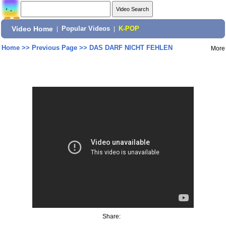
Video Home
|
Popular Videos
|
K-POP
Home
>>
Previous Page
>>
DAS DARF NICHT FEHLEN
More
Share: