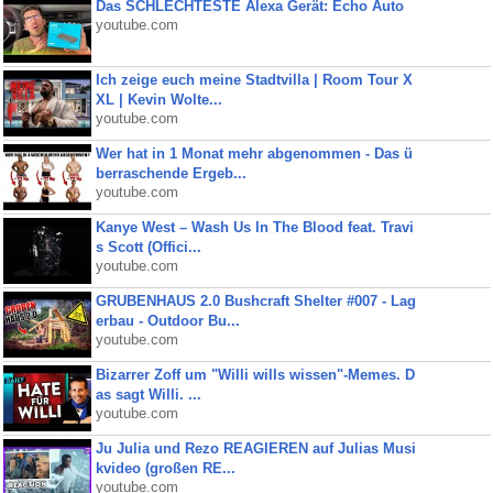
Das SCHLECHTESTE Alexa Gerät: Echo Auto
youtube.com
Ich zeige euch meine Stadtvilla | Room Tour X
XL | Kevin Wolte...
youtube.com
Wer hat in 1 Monat mehr abgenommen - Das ü
berraschende Ergeb...
youtube.com
Kanye West – Wash Us In The Blood feat. Travi
s Scott (Offici...
youtube.com
GRUBENHAUS 2.0 Bushcraft Shelter #007 - Lag
erbau - Outdoor Bu...
youtube.com
Bizarrer Zoff um "Willi wills wissen"-Memes. D
as sagt Willi. ...
youtube.com
Ju Julia und Rezo REAGIEREN auf Julias Musi
kvideo (großen RE...
youtube.com