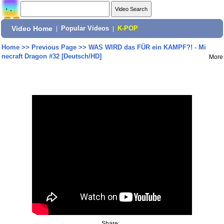
Video Home
|
Popular Videos
|
K-POP
Home
>>
Previous Page
>>
WAS WIRD das FÜR ein KAMPF?! - Mi
necraft Dragon #32 [Deutsch/HD]
More
Share: