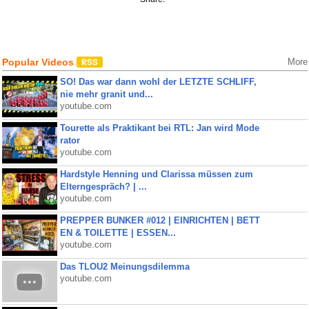
Popular Videos
More
SO! Das war dann wohl der LETZTE SCHLIFF,
nie mehr granit und...
youtube.com
Tourette als Praktikant bei RTL: Jan wird Mode
rator
youtube.com
Hardstyle Henning und Clarissa müssen zum
Elterngespräch? | ...
youtube.com
PREPPER BUNKER #012 | EINRICHTEN | BETT
EN & TOILETTE | ESSEN...
youtube.com
Das TLOU2 Meinungsdilemma
youtube.com