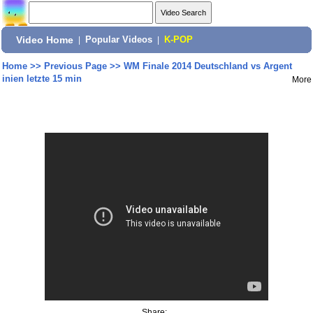
Video Home
|
Popular Videos
|
K-POP
Home
>>
Previous Page
>>
WM Finale 2014 Deutschland vs Argent
inien letzte 15 min
More
Share: