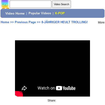
Video Home
|
Popular Videos
|
K-POP
Home
>>
Previous Page
>>
8-JÄHRIGER HEULT TROLLING!
More
Share: