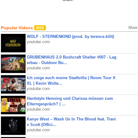
Popular Videos
More
WOLF - STERNENKIND (prod. by terence.killt)
youtube.com
GRUBENHAUS 2.0 Bushcraft Shelter #007 - Lag
erbau - Outdoor Bu...
youtube.com
Ich zeige euch meine Stadtvilla | Room Tour X
XL | Kevin Wolte...
youtube.com
Hardstyle Henning und Clarissa müssen zum
Elterngespräch? | ...
youtube.com
Kanye West – Wash Us In The Blood feat. Travi
s Scott (Offici...
youtube.com