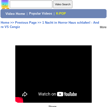
Video Home
|
Popular Videos
|
K-POP
Home
>>
Previous Page
>>
1 Nacht in Horror Haus schlafen! - And
re VS Cengiz
More
Share: